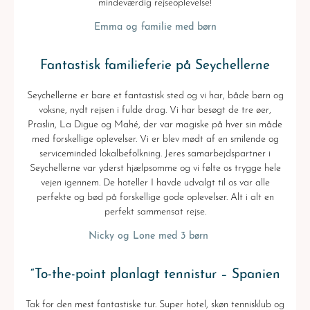
mindeværdig rejseoplevelse!
Emma og familie med børn
Fantastisk familieferie på Seychellerne
Seychellerne er bare et fantastisk sted og vi har, både børn og
voksne, nydt rejsen i fulde drag. Vi har besøgt de tre øer,
Praslin, La Digue og Mahé, der var magiske på hver sin måde
med forskellige oplevelser. Vi er blev mødt af en smilende og
serviceminded lokalbefolkning. Jeres samarbejdspartner i
Seychellerne var yderst hjælpsomme og vi følte os trygge hele
vejen igennem. De hoteller I havde udvalgt til os var alle
perfekte og bød på forskellige gode oplevelser. Alt i alt en
perfekt sammensat rejse.
Nicky og Lone med 3 børn
“To-the-point planlagt tennistur – Spanien
Tak for den mest fantastiske tur. Super hotel, skøn tennisklub og