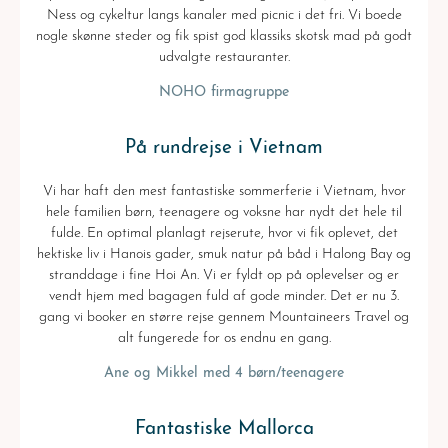
Ness og cykeltur langs kanaler med picnic i det fri. Vi boede
nogle skønne steder og fik spist god klassiks skotsk mad på godt
udvalgte restauranter.
NOHO firmagruppe
På rundrejse i Vietnam
Vi har haft den mest fantastiske sommerferie i Vietnam, hvor
hele familien børn, teenagere og voksne har nydt det hele til
fulde. En optimal planlagt rejserute, hvor vi fik oplevet, det
hektiske liv i Hanois gader, smuk natur på båd i Halong Bay og
stranddage i fine Hoi An. Vi er fyldt op på oplevelser og er
vendt hjem med bagagen fuld af gode minder. Det er nu 3.
gang vi booker en større rejse gennem Mountaineers Travel og
alt fungerede for os endnu en gang.
Ane og Mikkel med 4 børn/teenagere
Fantastiske Mallorca