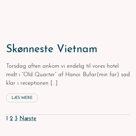
Skønneste Vietnam
Torsdag aften ankom vi endelig til vores hotel
midt i “Old Quarter” af Hanoi. Bufar(min far) sad
klar i receptionen […]
LÆS MERE
Navigation
1
2
3
Næste
til