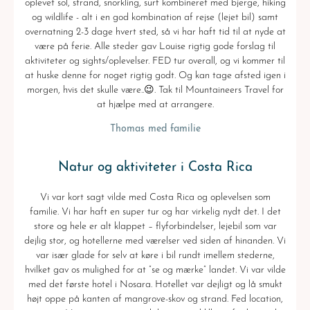
oplevet sol, strand, snorkling, surf kombineret med bjerge, hiking
og wildlife - alt i en god kombination af rejse (lejet bil) samt
overnatning 2-3 dage hvert sted, så vi har haft tid til at nyde at
være på ferie. Alle steder gav Louise rigtig gode forslag til
aktiviteter og sights/oplevelser. FED tur overall, og vi kommer til
at huske denne for noget rigtig godt. Og kan tage afsted igen i
morgen, hvis det skulle være..😉. Tak til Mountaineers Travel for
at hjælpe med at arrangere.
Thomas med familie
Natur og aktiviteter i Costa Rica
Vi var kort sagt vilde med Costa Rica og oplevelsen som
familie. Vi har haft en super tur og har virkelig nydt det. I det
store og hele er alt klappet – flyforbindelser, lejebil som var
dejlig stor, og hotellerne med værelser ved siden af hinanden. Vi
var især glade for selv at køre i bil rundt imellem stederne,
hvilket gav os mulighed for at ”se og mærke” landet. Vi var vilde
med det første hotel i Nosara. Hotellet var dejligt og lå smukt
højt oppe på kanten af mangrove-skov og strand. Fed location,