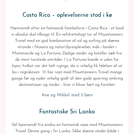
Costa Rica – oplevelserne stod i kø
Hjemvendt efter en fantastisk familieferie i Costa Rica - et land
vi absolut skal tilbage til. En veltilrettelagt tur af Mountaineers
Travel med en god kombination af sol og surfing på skønne
strande i Nosara og natur/dyreoplevelser inde i landet i
Monteverde og La Fortuna. Dejlige steder og hoteller væk fra
de mest turistede områder. I La Fortuna boede vi uden for
byen, hvilket var det helt rigtige, da vi virkelig fik følelsen af at
bo i regnskoven. Vi har rejst med Mountaineers Travel mange
gange før og nyder virkelig godt af den gode sparring omkring
destinationer og steder - hvor vi bliver hørt og forstået.
Ane og Mikkel med 3 børn
Fantastiske Sri Lanka
Vel hjemvendt fra endnu en fantastisk rejse med Mountaineers
Travel. Denne gang i Sri Lanka. Sikke skønne steder både i