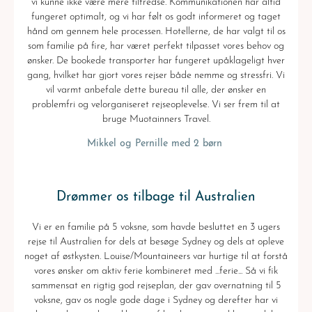
vi kunne ikke være mere tilfredse. Kommunikationen har altid
fungeret optimalt, og vi har følt os godt informeret og taget
hånd om gennem hele processen. Hotellerne, de har valgt til os
som familie på fire, har været perfekt tilpasset vores behov og
ønsker. De bookede transporter har fungeret upåklageligt hver
gang, hvilket har gjort vores rejser både nemme og stressfri. Vi
vil varmt anbefale dette bureau til alle, der ønsker en
problemfri og velorganiseret rejseoplevelse. Vi ser frem til at
bruge Muotainners Travel.
Mikkel og Pernille med 2 børn
Drømmer os tilbage til Australien
Vi er en familie på 5 voksne, som havde besluttet en 3 ugers
rejse til Australien for dels at besøge Sydney og dels at opleve
noget af østkysten. Louise/Mountaineers var hurtige til at forstå
vores ønsker om aktiv ferie kombineret med ...ferie... Så vi fik
sammensat en rigtig god rejseplan, der gav overnatning til 5
voksne, gav os nogle gode dage i Sydney og derefter har vi