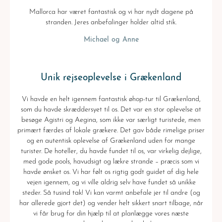
Mallorca har været fantastisk og vi har nydt dagene på
stranden. Jeres anbefalinger holder altid stik.
Michael og Anne
Unik rejseoplevelse i Grækenland
Vi havde en helt igennem fantastisk øhop-tur til Grækenland,
som du havde skræddersyet til os. Det var en stor oplevelse at
besøge Agistri og Aegina, som ikke var særligt turistede, men
primært færdes af lokale grækere. Det gav både rimelige priser
og en autentisk oplevelse af Grækenland uden for mange
turister. De hoteller, du havde fundet til os, var virkelig dejlige,
med gode pools, havudsigt og lækre strande – præcis som vi
havde ønsket os. Vi har følt os rigtig godt guidet af dig hele
vejen igennem, og vi ville aldrig selv have fundet så unikke
steder. Så tusind tak! Vi kan varmt anbefale jer til andre (og
har allerede gjort det) og vender helt sikkert snart tilbage, når
vi får brug for din hjælp til at planlægge vores næste