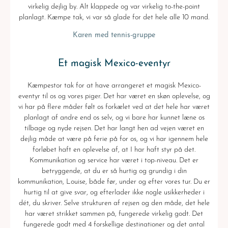
virkelig dejlig by. Alt klappede og var virkelig to-the-point
planlagt. Kæmpe tak, vi var så glade for det hele alle 10 mand.
Karen med tennis-gruppe
Et magisk Mexico-eventyr
Kæmpestor tak for at have arrangeret et magisk Mexico-
eventyr til os og vores piger. Det har været en skøn oplevelse, og
vi har på flere måder følt os forkælet ved at det hele har været
planlagt af andre end os selv, og vi bare har kunnet læne os
tilbage og nyde rejsen. Det har langt hen ad vejen været en
dejlig måde at være på ferie på for os, og vi har igennem hele
forløbet haft en oplevelse af, at I har haft styr på det.
Kommunikation og service har været i top-niveau. Det er
betryggende, at du er så hurtig og grundig i din
kommunikation, Louise, både før, under og efter vores tur. Du er
hurtig til at give svar, og efterlader ikke nogle usikkerheder i
dét, du skriver. Selve strukturen af rejsen og den måde, det hele
har været strikket sammen på, fungerede virkelig godt. Det
fungerede godt med 4 forskellige destinationer og det antal