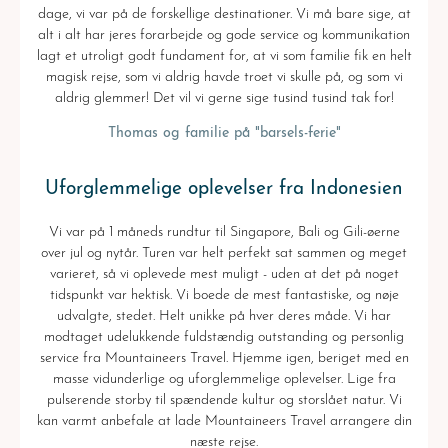
dage, vi var på de forskellige destinationer. Vi må bare sige, at
alt i alt har jeres forarbejde og gode service og kommunikation
lagt et utroligt godt fundament for, at vi som familie fik en helt
magisk rejse, som vi aldrig havde troet vi skulle på, og som vi
aldrig glemmer! Det vil vi gerne sige tusind tusind tak for!
Thomas og familie på "barsels-ferie"
Uforglemmelige oplevelser fra Indonesien
Vi var på 1 måneds rundtur til Singapore, Bali og Gili-øerne
over jul og nytår. Turen var helt perfekt sat sammen og meget
varieret, så vi oplevede mest muligt - uden at det på noget
tidspunkt var hektisk. Vi boede de mest fantastiske, og nøje
udvalgte, stedet. Helt unikke på hver deres måde. Vi har
modtaget udelukkende fuldstændig outstanding og personlig
service fra Mountaineers Travel. Hjemme igen, beriget med en
masse vidunderlige og uforglemmelige oplevelser. Lige fra
pulserende storby til spændende kultur og storslået natur. Vi
kan varmt anbefale at lade Mountaineers Travel arrangere din
næste rejse.