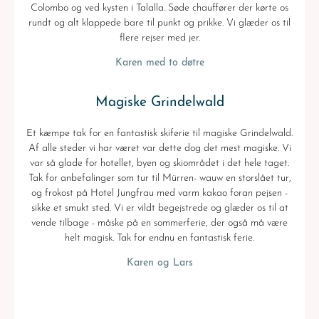
Colombo og ved kysten i Talalla. Søde chauffører der kørte os
rundt og alt klappede bare til punkt og prikke. Vi glæder os til
flere rejser med jer.
Karen med to døtre
Magiske Grindelwald
Et kæmpe tak for en fantastisk skiferie til magiske Grindelwald.
Af alle steder vi har været var dette dog det mest magiske. Vi
var så glade for hotellet, byen og skiområdet i det hele taget.
Tak for anbefalinger som tur til Mürren- wauw en storslået tur,
og frokost på Hotel Jungfrau med varm kakao foran pejsen -
sikke et smukt sted. Vi er vildt begejstrede og glæder os til at
vende tilbage - måske på en sommerferie, der også må være
helt magisk. Tak for endnu en fantastisk ferie.
Karen og Lars