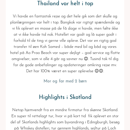
Thailand var helt i top
Vi havde en fantastisk rejse og det hele gik som det skulle og
planlægningen var helt i top. Bangkok var rigtigt spændende og
vi fik oplevet en masse på de få dage vi havde, men følte ikke
at vi ikke havde tid nok. Hotellet var godt og lå super godt i
forhold til de ting vi gerne ville opleve. Det var en rigtig god
transfer til øen Koh Samed – både med bil og båd og vores
hotel på Ao Prao Beach var super dejligt – god service og flotte
omgivelser, som vi alle 4 går og savner nu 😊. Tusind tak til dig
for de gode anbefalinger og opdateringer omkring rejse mv.
Det har 100% været en super oplevelse 😊😊.
Mor og far med 2 børn
Highlights i Skotland
Netop hjemvendt fra en mindre firmatur fra skønne Skotland.
En super til rettelagt tur, hvor vi på kort tid fik oplevet en stor
del af Skotlands highlights som byvandring i Edingburgh, besøg
på Whiskey distelleri, tur gennem highlands, sejltur på Loch