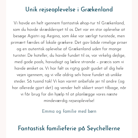
Unik rejseoplevelse i Grækenland
Vi havde en helt igennem fantastisk øhop-tur til Grækenland,
som du havde skræddersyet til os. Det var en stor oplevelse at
besøge Agistri og Aegina, som ikke var særligt turistede, men
primært færdes af lokale grækere. Det gav både rimelige priser
og en autentisk oplevelse af Grækenland uden for mange
turister. De hoteller, du havde fundet til os, var virkelig dejlige,
med gode pools, havudsigt og lækre strande – præcis som vi
havde ønsket os. Vi har følt os rigtig godt guidet af dig hele
vejen igennem, og vi ville aldrig selv have fundet så unikke
steder. Så tusind tak! Vi kan varmt anbefale jer til andre (og
har allerede gjort det) og vender helt sikkert snart tilbage, når
vi får brug for din hjælp til at planlægge vores næste
mindeværdig rejseoplevelse!
Emma og familie med børn
Fantastisk familieferie på Seychellerne