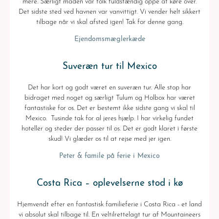
mere. Særligt maden var folk fuldstændig oppe at køre over.
Det sidste sted ved havnen var vanvittigt. Vi vender helt sikkert
tilbage når vi skal afsted igen! Tak for denne gang.
Ejendomsmæglerkæde
Suveræn tur til Mexico
Det har kort og godt været en suveræn tur. Alle stop har
bidraget med noget og særligt Tulum og Holbox har været
fantastiske for os. Det er bestemt ikke sidste gang vi skal til
Mexico. Tusinde tak for al jeres hjælp. I har virkelig fundet
hoteller og steder der passer til os. Det er godt klaret i første
skud! Vi glæder os til at rejse med jer igen.
Peter & famile på ferie i Mexico
Costa Rica – oplevelserne stod i kø
Hjemvendt efter en fantastisk familieferie i Costa Rica - et land
vi absolut skal tilbage til. En veltilrettelagt tur af Mountaineers