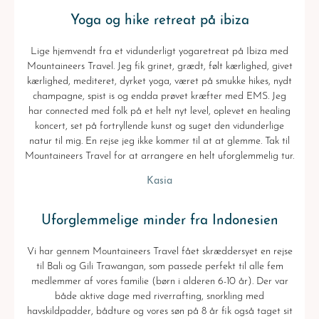
Yoga og hike retreat på ibiza
Lige hjemvendt fra et vidunderligt yogaretreat på Ibiza med
Mountaineers Travel. Jeg fik grinet, grædt, følt kærlighed, givet
kærlighed, mediteret, dyrket yoga, været på smukke hikes, nydt
champagne, spist is og endda prøvet kræfter med EMS. Jeg
har connected med folk på et helt nyt level, oplevet en healing
koncert, set på fortryllende kunst og suget den vidunderlige
natur til mig. En rejse jeg ikke kommer til at at glemme. Tak til
Mountaineers Travel for at arrangere en helt uforglemmelig tur.
Kasia
Uforglemmelige minder fra Indonesien
Vi har gennem Mountaineers Travel fået skræddersyet en rejse
til Bali og Gili Trawangan, som passede perfekt til alle fem
medlemmer af vores familie (børn i alderen 6-10 år). Der var
både aktive dage med riverrafting, snorkling med
havskildpadder, bådture og vores søn på 8 år fik også taget sit