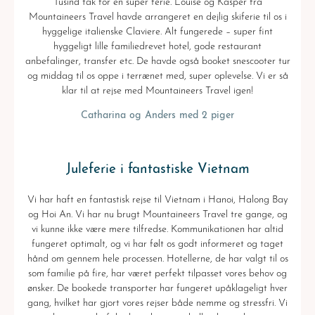
Tusind tak for en super ferie. Louise og Kasper fra
Mountaineers Travel havde arrangeret en dejlig skiferie til os i
hyggelige italienske Claviere. Alt fungerede – super fint
hyggeligt lille familiedrevet hotel, gode restaurant
anbefalinger, transfer etc. De havde også booket snescooter tur
og middag til os oppe i terrænet med, super oplevelse. Vi er så
klar til at rejse med Mountaineers Travel igen!
Catharina og Anders med 2 piger
Juleferie i fantastiske Vietnam
Vi har haft en fantastisk rejse til Vietnam i Hanoi, Halong Bay
og Hoi An. Vi har nu brugt Mountaineers Travel tre gange, og
vi kunne ikke være mere tilfredse. Kommunikationen har altid
fungeret optimalt, og vi har følt os godt informeret og taget
hånd om gennem hele processen. Hotellerne, de har valgt til os
som familie på fire, har været perfekt tilpasset vores behov og
ønsker. De bookede transporter har fungeret upåklageligt hver
gang, hvilket har gjort vores rejser både nemme og stressfri. Vi