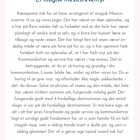
Et magisk Mexico-eventyr
Kæmpestor tak for at have arrangeret et magisk Mexico-
eventyr til os og vores piger. Det har været en skøn oplevelse, og
vi har på flere måder følt os forkælet ved at det hele har været
planlagt af andre end os selv, og vi bare har kunnet læne os
tilbage og nyde rejsen. Det har langt hen ad vejen været en
dejlig måde at være på ferie på for os, og vi har igennem hele
forløbet haft en oplevelse af, at I har haft styr på det.
Kommunikation og service har været i top-niveau. Det er
betryggende, at du er så hurtig og grundig i din
kommunikation, Louise, både før, under og efter vores tur. Du er
hurtig til at give svar, og efterlader ikke nogle usikkerheder i
dét, du skriver. Selve strukturen af rejsen og den måde, det hele
har været strikket sammen på, fungerede virkelig godt. Det
fungerede godt med 4 forskellige destinationer og det antal
dage, vi var på de forskellige destinationer. Vi må bare sige, at
alt i alt har jeres forarbejde og gode service og kommunikation
lagt et utroligt godt fundament for, at vi som familie fik en helt
magisk rejse, som vi aldrig havde troet vi skulle på, og som vi
aldrig glemmer! Det vil vi gerne sige tusind tusind tak for!