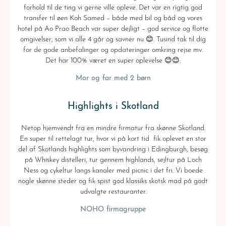
forhold til de ting vi gerne ville opleve. Det var en rigtig god
transfer til øen Koh Samed – både med bil og båd og vores
hotel på Ao Prao Beach var super dejligt – god service og flotte
omgivelser, som vi alle 4 går og savner nu 😊. Tusind tak til dig
for de gode anbefalinger og opdateringer omkring rejse mv.
Det har 100% været en super oplevelse 😊😊.
Mor og far med 2 børn
Highlights i Skotland
Netop hjemvendt fra en mindre firmatur fra skønne Skotland.
En super til rettelagt tur, hvor vi på kort tid fik oplevet en stor
del af Skotlands highlights som byvandring i Edingburgh, besøg
på Whiskey distelleri, tur gennem highlands, sejltur på Loch
Ness og cykeltur langs kanaler med picnic i det fri. Vi boede
nogle skønne steder og fik spist god klassiks skotsk mad på godt
udvalgte restauranter.
NOHO firmagruppe