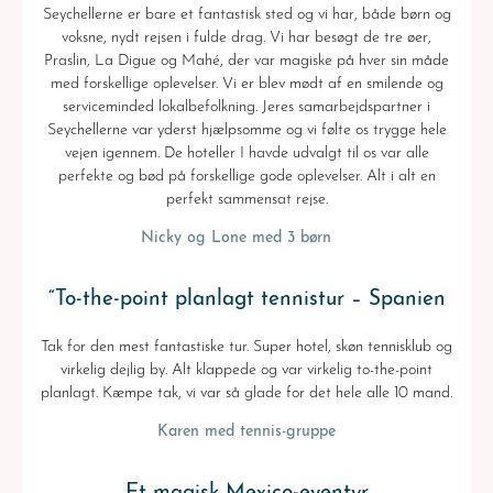
Seychellerne er bare et fantastisk sted og vi har, både børn og
voksne, nydt rejsen i fulde drag. Vi har besøgt de tre øer,
Praslin, La Digue og Mahé, der var magiske på hver sin måde
med forskellige oplevelser. Vi er blev mødt af en smilende og
serviceminded lokalbefolkning. Jeres samarbejdspartner i
Seychellerne var yderst hjælpsomme og vi følte os trygge hele
vejen igennem. De hoteller I havde udvalgt til os var alle
perfekte og bød på forskellige gode oplevelser. Alt i alt en
perfekt sammensat rejse.
Nicky og Lone med 3 børn
“To-the-point planlagt tennistur – Spanien
Tak for den mest fantastiske tur. Super hotel, skøn tennisklub og
virkelig dejlig by. Alt klappede og var virkelig to-the-point
planlagt. Kæmpe tak, vi var så glade for det hele alle 10 mand.
Karen med tennis-gruppe