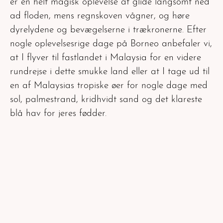
er en helt magisk oplevelse at glide langsomt ned
ad floden, mens regnskoven vågner, og høre
dyrelydene og bevægelserne i trækronerne. Efter
nogle oplevelsesrige dage på Borneo anbefaler vi,
at I flyver til fastlandet i Malaysia for en videre
rundrejse i dette smukke land eller at I tage ud til
en af Malaysias tropiske øer for nogle dage med
sol, palmestrand, kridhvidt sand og det klareste
blå hav for jeres fødder.