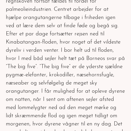
regnskoven fortsat fældes til fordel for
palmeolieindustrien. Centret arbejder for at
hjælpe orangutangerne tilbage i friheden igen
ved at lære dem selv at finde føde og begå sig.
Efter et par dage fortsætter rejsen ned til
Kinabatangan-floden, hvor noget af det vildeste
dyreliv i verden venter. I bor helt ud til floden,
hvor I med båd sejler helt tæt på Borneos svar på
“The big five”. ”The big five” er de yderste sjældne
pygmæ-elefanter, krokodiller, næsehornsfugle,
næseaber og selvfølgelig de meget sky
orangutanger. I får mulighed for at opleve dyrene
om natten, når I sent om aftenen sejler afsted
med lommelygter ned ad den meget mørke og
lidt skræmmende flod og igen meget tidligt om
morgenen, hvor dyrene vågner til en ny dag. Det