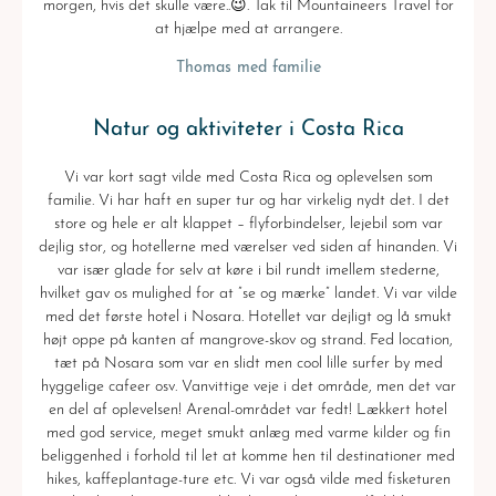
morgen, hvis det skulle være..😉. Tak til Mountaineers Travel for
at hjælpe med at arrangere.
Thomas med familie
Natur og aktiviteter i Costa Rica
Vi var kort sagt vilde med Costa Rica og oplevelsen som
familie. Vi har haft en super tur og har virkelig nydt det. I det
store og hele er alt klappet – flyforbindelser, lejebil som var
dejlig stor, og hotellerne med værelser ved siden af hinanden. Vi
var især glade for selv at køre i bil rundt imellem stederne,
hvilket gav os mulighed for at ”se og mærke” landet. Vi var vilde
med det første hotel i Nosara. Hotellet var dejligt og lå smukt
højt oppe på kanten af mangrove-skov og strand. Fed location,
tæt på Nosara som var en slidt men cool lille surfer by med
hyggelige cafeer osv. Vanvittige veje i det område, men det var
en del af oplevelsen! Arenal-området var fedt! Lækkert hotel
med god service, meget smukt anlæg med varme kilder og fin
beliggenhed i forhold til let at komme hen til destinationer med
hikes, kaffeplantage-ture etc. Vi var også vilde med fisketuren