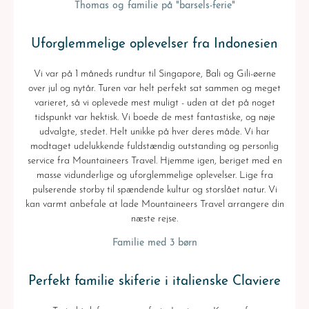
Thomas og familie på "barsels-ferie"
Uforglemmelige oplevelser fra Indonesien
Vi var på 1 måneds rundtur til Singapore, Bali og Gili-øerne
over jul og nytår. Turen var helt perfekt sat sammen og meget
varieret, så vi oplevede mest muligt - uden at det på noget
tidspunkt var hektisk. Vi boede de mest fantastiske, og nøje
udvalgte, stedet. Helt unikke på hver deres måde. Vi har
modtaget udelukkende fuldstændig outstanding og personlig
service fra Mountaineers Travel. Hjemme igen, beriget med en
masse vidunderlige og uforglemmelige oplevelser. Lige fra
pulserende storby til spændende kultur og storslået natur. Vi
kan varmt anbefale at lade Mountaineers Travel arrangere din
næste rejse.
Familie med 3 børn
Perfekt familie skiferie i italienske Claviere