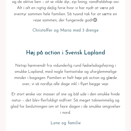
og de aktive ben – at se vilde dyr, zip lining, vandfaldshop osv.
Alt i alt en rigtig dejlig ferie hvor vi har nydt at være på
eventyr sammen hele familien. Så tusind tak for at sætte en
rejse sammen, der fungerede godt😊.
Christoffer og Maria med 3 drenge
Høj på action i Svensk Lapland
Netop hjemvendt fra vidunderlig rund fødselsdagsfejring i
smukke Lapland, med nogle fantastiske og uforglemmelige
minder i bagagen. Familien er helt høje på action og glæde
over, vi så nordlys alle dage inkl. i flyet begge veje.
Et stort ønske var masser af sne og bål ude i den smukke hvide
natur – det blev flerfoldigt indfriet. Så meget taknemmelig og
glad for beslutningen om at fejre dagen i de smukke omgivelser
i nord.
Lone og familie