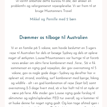
vil varmt anbefale dette bureau til alle, der ønsker en
problemfri og velorganiseret rejseoplevelse. Vi ser frem til at
bruge Muotainners Travel.
Mikkel og Pernille med 2 børn
Drømmer os tilbage til Australien
Vi er en familie på 5 voksne, som havde besluttet en 3 ugers
rejse til Australien for dels at besøge Sydney og dels at opleve
noget af østkysten. Louise/Mountaineers var hurtige til at forstå
vores ønsker om aktiv ferie kombineret med ...ferie... Så vi fik
sammensat en rigtig god rejseplan, der gav overnatning til 5
voksne, gav os nogle gode dage i Sydney og derefter har vi
oplevet sol, strand, snorkling, surf kombineret med bjerge, hiking
og wildlife - alt i en god kombination af rejse (lejet bil) samt
overnatning 2-3 dage hvert sted, så vi har haft tid til at nyde at
være på ferie. Alle steder gav Louise rigtig gode forslag til
aktiviteter og sights/oplevelser. FED tur overall, og vi kommer til
at huske denne for noget rigtig godt. Og kan tage afsted igen i