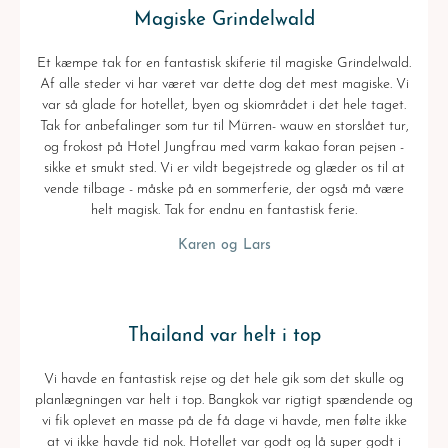
Magiske Grindelwald
Et kæmpe tak for en fantastisk skiferie til magiske Grindelwald.
Af alle steder vi har været var dette dog det mest magiske. Vi
var så glade for hotellet, byen og skiområdet i det hele taget.
Tak for anbefalinger som tur til Mürren- wauw en storslået tur,
og frokost på Hotel Jungfrau med varm kakao foran pejsen -
sikke et smukt sted. Vi er vildt begejstrede og glæder os til at
vende tilbage - måske på en sommerferie, der også må være
helt magisk. Tak for endnu en fantastisk ferie.
Karen og Lars
Thailand var helt i top
Vi havde en fantastisk rejse og det hele gik som det skulle og
planlægningen var helt i top. Bangkok var rigtigt spændende og
vi fik oplevet en masse på de få dage vi havde, men følte ikke
at vi ikke havde tid nok. Hotellet var godt og lå super godt i