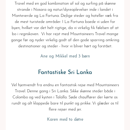
Travel med en god kombination af sol og surfing på skønne
strande i Nosara og natur/dyreoplevelser inde i landet i
Monteverde og La Fortuna. Dejlige steder og hoteller væk fra
de mest turistede områder. I La Fortuna boede vi uden for
byen, hvilket var det helt rigtige, da vi virkelig fik følelsen af at
bo i regnskoven. Vi har rejst med Mountaineers Travel mange
gange før og nyder virkelig godt af den gode sparring omkring
destinationer og steder - hvor vi bliver hørt og forstået.
Ane og Mikkel med 3 børn
Fantastiske Sri Lanka
Vel hjemvendt fra endnu en fantastisk rejse med Mountaineers
Travel. Denne gang i Sri Lanka. Sikke skønne steder både i
Colombo og ved kysten i Talalla. Søde chauffører der kørte os
rundt og alt klappede bare til punkt og prikke. Vi glæder os til
flere rejser med jer.
Karen med to døtre