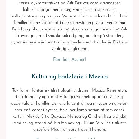
første dykkercertifikat på Gili. Der var også arrangeret
kulturelle dage med besøg ved smukke risterrasser,
kaffeplantager og templer. Vigtigst af alt var der tid til at hele
familien kunne slappe af i de skønneste omgivelser ved Sanur
Beach, og ikke mindst samle på uforglemmelige minder på Gili
Trawangan, med smukke solnedgang, bonfire på stranden,
cykelture hele øen rundt og koralrev lige ude for døren. En ferie
vi aldrig vil glemme.
Familien Ascherl
Kultur og badeferie i Mexico
Tak for en fantastisk tilrettelagt rundrejse i Mexico. Rejseruten,
hotellerne, fly og transfer fungerede helt optimalt. Virkelig
gode valg af hoteller, der alle lå centralt og i trygge omgivelser
som små oaser i byerne. En super kombination af mexicansk
kultur i Mexico City, Oaxaca, Merida og Chichén Itza blandet
med sol og strand på Isla Holbox og i Tulum. Vi vil helt sikkert
anbefale Mountaineers Travel til andre.