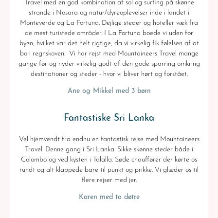
Travel med en god kombination af sol og surfing på skønne
strande i Nosara og natur/dyreoplevelser inde i landet i
Monteverde og La Fortuna. Dejlige steder og hoteller væk fra
de mest turistede områder. I La Fortuna boede vi uden for
byen, hvilket var det helt rigtige, da vi virkelig fik følelsen af at
bo i regnskoven. Vi har rejst med Mountaineers Travel mange
gange før og nyder virkelig godt af den gode sparring omkring
destinationer og steder - hvor vi bliver hørt og forstået.
Ane og Mikkel med 3 børn
Fantastiske Sri Lanka
Vel hjemvendt fra endnu en fantastisk rejse med Mountaineers
Travel. Denne gang i Sri Lanka. Sikke skønne steder både i
Colombo og ved kysten i Talalla. Søde chauffører der kørte os
rundt og alt klappede bare til punkt og prikke. Vi glæder os til
flere rejser med jer.
Karen med to døtre