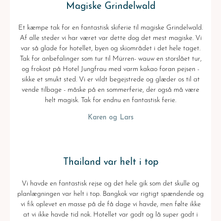
Magiske Grindelwald
Et kæmpe tak for en fantastisk skiferie til magiske Grindelwald.
Af alle steder vi har været var dette dog det mest magiske. Vi
var så glade for hotellet, byen og skiområdet i det hele taget.
Tak for anbefalinger som tur til Mürren- wauw en storslået tur,
og frokost på Hotel Jungfrau med varm kakao foran pejsen -
sikke et smukt sted. Vi er vildt begejstrede og glæder os til at
vende tilbage - måske på en sommerferie, der også må være
helt magisk. Tak for endnu en fantastisk ferie.
Karen og Lars
Thailand var helt i top
Vi havde en fantastisk rejse og det hele gik som det skulle og
planlægningen var helt i top. Bangkok var rigtigt spændende og
vi fik oplevet en masse på de få dage vi havde, men følte ikke
at vi ikke havde tid nok. Hotellet var godt og lå super godt i