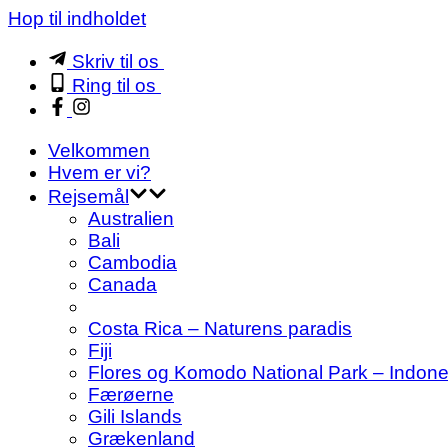
Hop til indholdet
Skriv til os
Ring til os
Velkommen
Hvem er vi?
Rejsemål
Australien
Bali
Cambodia
Canada
Costa Rica – Naturens paradis
Fiji
Flores og Komodo National Park – Indon
Færøerne
Gili Islands
Grækenland