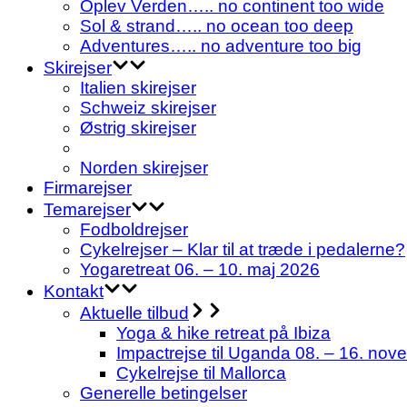
Oplev Verden….. no continent too wide
Sol & strand….. no ocean too deep
Adventures….. no adventure too big
Skirejser
Italien skirejser
Schweiz skirejser
Østrig skirejser
Norden skirejser
Firmarejser
Temarejser
Fodboldrejser
Cykelrejser – Klar til at træde i pedalerne?
Yogaretreat 06. – 10. maj 2026
Kontakt
Aktuelle tilbud
Yoga & hike retreat på Ibiza
Impactrejse til Uganda 08. – 16. nov
Cykelrejse til Mallorca
Generelle betingelser