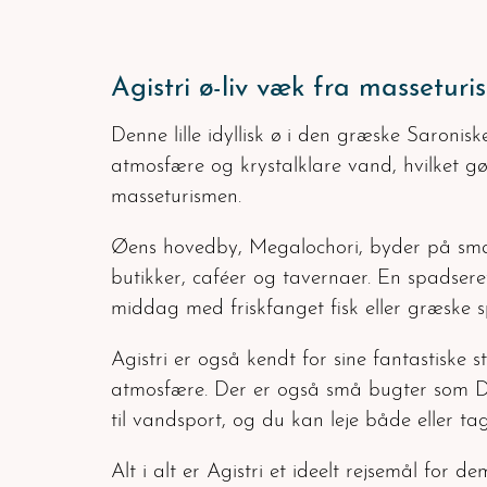
Agistri ø-liv væk fra massetur
Denne lille idyllisk ø i den græske Saronis
atmosfære og krystalklare vand, hvilket gø
masseturismen.
Øens hovedby, Megalochori, byder på smal
butikker, caféer og tavernaer. En spadser
middag med friskfanget fisk eller græske sp
Agistri er også kendt for sine fantastisk
atmosfære. Der er også små bugter som Dra
til vandsport, og du kan leje både eller t
Alt i alt er Agistri et ideelt rejsemål for