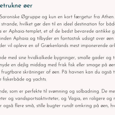
etrukne øer
Saroniske Øgruppe og kun en kort færgetur fra Athen. 
 strande, hvilket gør den til en ideel destination for bå
er Aphaia-templet, et af de bedst bevarede antikke g
gudinden Aphaia og tilbyder en fantastisk udsigt over ø
, der vil opleve en af Grækenlands mest imponerende ar
e med sine hvidkalkede bygninger, smalle gader og tr
nyde en dejlig middag med frisk fisk eller smage på øen
 frugtbare skråninger af øen. På havnen kan du også 
e fiskerbåde og yachts.
nde, som er perfekte til svømning og solbadning. De m
ter og vandsportsaktiviteter, og Vagia, en roligere og 
er også flere små, stille bugter rundt omkring på øen, h