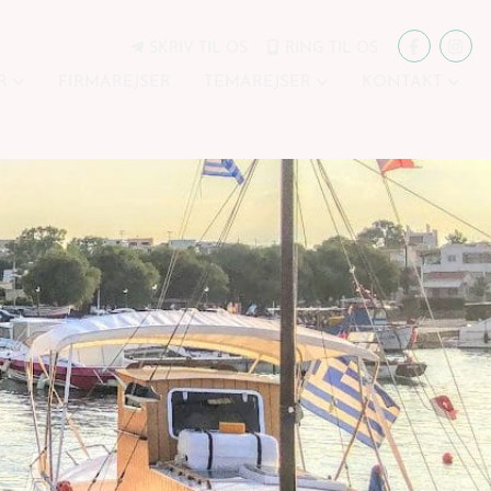
SKRIV TIL OS
RING TIL OS
R
FIRMAREJSER
TEMAREJSER
KONTAKT