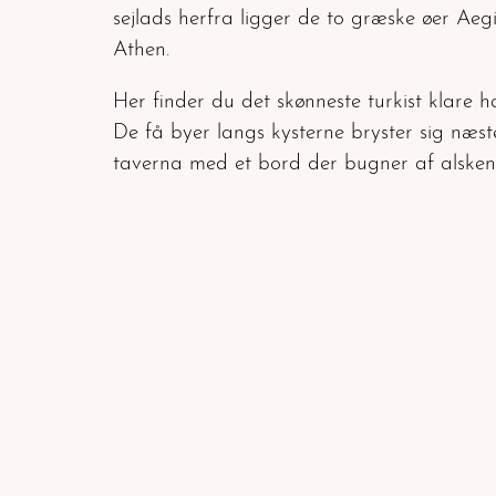
sejlads herfra ligger de to græske øer Aeg
Athen.
Her finder du det skønneste turkist klare
De få byer langs kysterne bryster sig næste
taverna med et bord der bugner af alskens