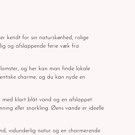
er kendt for sin naturskønhed, rolige
elig og afslappende ferie væk fra
lomster, og her kan man finde lokale
tentiske charme, og du kan nyde en
d med klart blåt vand og en afslappet
ing eller snorkling. Øens vande er ideelle
 vand, vidunderlig natur og en charmerende