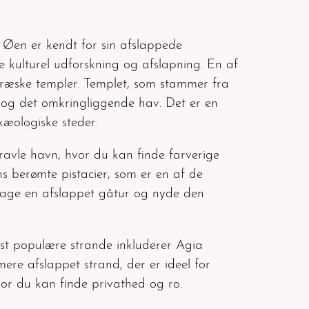
Øen er kendt for sin afslappede
de kulturel udforskning og afslapning. En af
ræske templer. Templet, som stammer fra
en og det omkringliggende hav. Det er en
kæologiske steder.
avle havn, hvor du kan finde farverige
s berømte pistacier, som er en af de
tage en afslappet gåtur og nyde den
est populære strande inkluderer Agia
mere afslappet strand, der er ideel for
vor du kan finde privathed og ro.