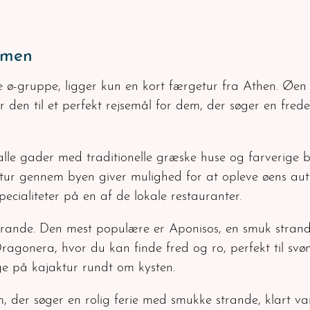
ismen
ke ø-gruppe, ligger kun en kort færgetur fra Athen. Øen 
r den til et perfekt rejsemål for dem, der søger en fred
le gader med traditionelle græske huse og farverige b
etur gennem byen giver mulighed for at opleve øens au
ecialiteter på en af de lokale restauranter.
e strande. Den mest populære er Aponisos, en smuk stran
gonera, hvor du kan finde fred og ro, perfekt til svømn
age på kajaktur rundt om kysten.
 dem, der søger en rolig ferie med smukke strande, klart