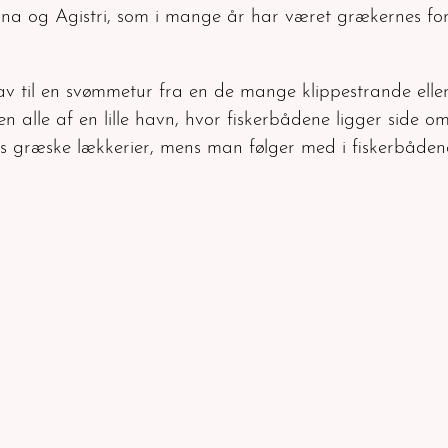
ina og Agistri, som i mange år har været grækernes fore
 hav til en svømmetur fra en de mange klippestrande ell
n alle af en lille havn, hvor fiskerbådene ligger side om
 græske lækkerier, mens man følger med i fiskerbådene 