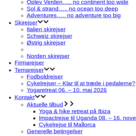
Oplev Verden….. no continent too wide
Sol & strand….. no ocean too deep
Adventures….. no adventure too big
Skirejser
Italien skirejser
Schweiz skirejser
Østrig skirejser
Norden skirejser
Firmarejser
Temarejser
Fodboldrejser
Cykelrejser – Klar til at træde i pedalerne?
Yogaretreat 06. – 10. maj 2026
Kontakt
Aktuelle tilbud
Yoga & hike retreat på Ibiza
Impactrejse til Uganda 08. – 16. nov
Cykelrejse til Mallorca
Generelle betingelser