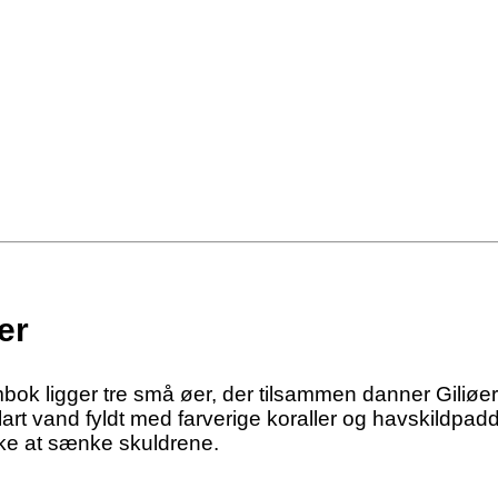
er
mbok ligger tre små øer, der tilsammen danner Giliøern
rt vand fyldt med farverige koraller og havskildpadde
kke at sænke skuldrene.