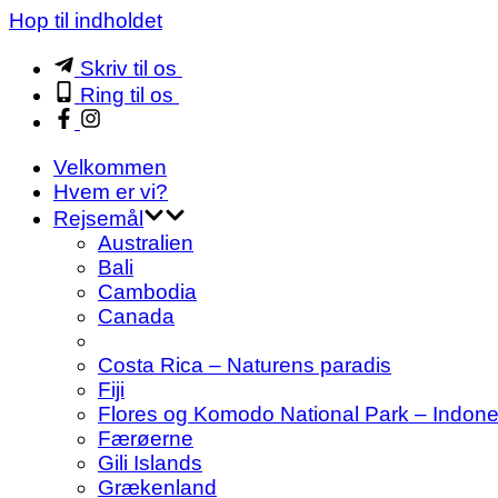
Hop til indholdet
Skriv til os
Ring til os
Velkommen
Hvem er vi?
Rejsemål
Australien
Bali
Cambodia
Canada
Costa Rica – Naturens paradis
Fiji
Flores og Komodo National Park – Indon
Færøerne
Gili Islands
Grækenland