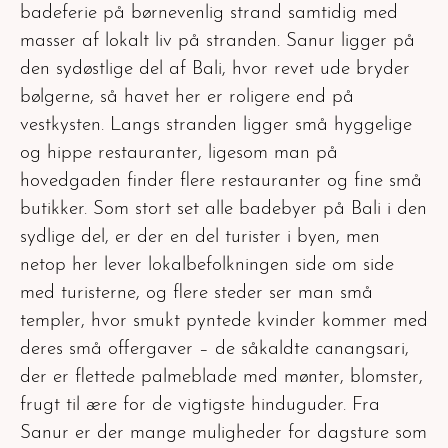
badeferie på børnevenlig strand samtidig med
masser af lokalt liv på stranden. Sanur ligger på
den sydøstlige del af Bali, hvor revet ude bryder
bølgerne, så havet her er roligere end på
vestkysten. Langs stranden ligger små hyggelige
og hippe restauranter, ligesom man på
hovedgaden finder flere restauranter og fine små
butikker. Som stort set alle badebyer på Bali i den
sydlige del, er der en del turister i byen, men
netop her lever lokalbefolkningen side om side
med turisterne, og flere steder ser man små
templer, hvor smukt pyntede kvinder kommer med
deres små offergaver – de såkaldte canangsari,
der er flettede palmeblade med mønter, blomster,
frugt til ære for de vigtigste hinduguder. Fra
Sanur er der mange muligheder for dagsture som