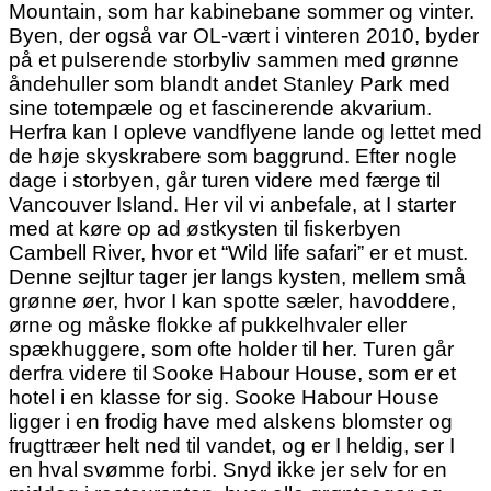
Mountain, som har kabinebane sommer og vinter.
Byen, der også var OL-vært i vinteren 2010, byder
på et pulserende storbyliv sammen med grønne
åndehuller som blandt andet Stanley Park med
sine totempæle og et fascinerende akvarium.
Herfra kan I opleve vandflyene lande og lettet med
de høje skyskrabere som baggrund. Efter nogle
dage i storbyen, går turen videre med færge til
Vancouver Island. Her vil vi anbefale, at I starter
med at køre op ad østkysten til fiskerbyen
Cambell River, hvor et “Wild life safari” er et must.
Denne sejltur tager jer langs kysten, mellem små
grønne øer, hvor I kan spotte sæler, havoddere,
ørne og måske flokke af pukkelhvaler eller
spækhuggere, som ofte holder til her. Turen går
derfra videre til Sooke Habour House, som er et
hotel i en klasse for sig. Sooke Habour House
ligger i en frodig have med alskens blomster og
frugttræer helt ned til vandet, og er I heldig, ser I
en hval svømme forbi. Snyd ikke jer selv for en