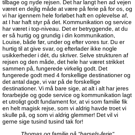
tilbage og nyde rejsen. Det har langt hen ad vejen
været en dejlig måde at være på ferie på for os, og
vi har igennem hele forløbet haft en oplevelse af,
at I har haft styr på det. Kommunikation og service
har været i top-niveau. Det er betryggende, at du
er så hurtig og grundig i din kommunikation,
Louise, både før, under og efter vores tur. Du er
hurtig til at give svar, og efterlader ikke nogle
usikkerheder i dét, du skriver. Selve strukturen af
rejsen og den måde, det hele har været strikket
sammen på, fungerede virkelig godt. Det
fungerede godt med 4 forskellige destinationer og
det antal dage, vi var på de forskellige
destinationer. Vi må bare sige, at alt i alt har jeres
forarbejde og gode service og kommunikation lagt
et utroligt godt fundament for, at vi som familie fik
en helt magisk rejse, som vi aldrig havde troet vi
skulle på, og som vi aldrig glemmer! Det vil vi
gerne sige tusind tusind tak for!
Thomas og familie på "barsels-ferie"