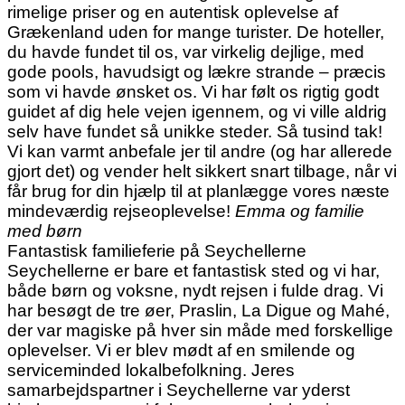
rimelige priser og en autentisk oplevelse af
Grækenland uden for mange turister. De hoteller,
du havde fundet til os, var virkelig dejlige, med
gode pools, havudsigt og lækre strande – præcis
som vi havde ønsket os. Vi har følt os rigtig godt
guidet af dig hele vejen igennem, og vi ville aldrig
selv have fundet så unikke steder. Så tusind tak!
Vi kan varmt anbefale jer til andre (og har allerede
gjort det) og vender helt sikkert snart tilbage, når vi
får brug for din hjælp til at planlægge vores næste
mindeværdig rejseoplevelse!
Emma og familie
med børn
Fantastisk familieferie på Seychellerne
Seychellerne er bare et fantastisk sted og vi har,
både børn og voksne, nydt rejsen i fulde drag. Vi
har besøgt de tre øer, Praslin, La Digue og Mahé,
der var magiske på hver sin måde med forskellige
oplevelser. Vi er blev mødt af en smilende og
serviceminded lokalbefolkning. Jeres
samarbejdspartner i Seychellerne var yderst