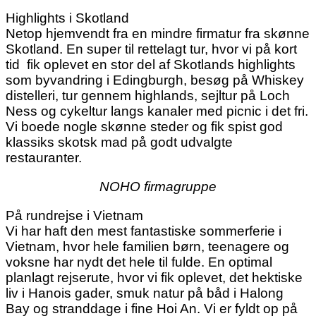
Highlights i Skotland
Netop hjemvendt fra en mindre firmatur fra skønne
Skotland. En super til rettelagt tur, hvor vi på kort
tid fik oplevet en stor del af Skotlands highlights
som byvandring i Edingburgh, besøg på Whiskey
distelleri, tur gennem highlands, sejltur på Loch
Ness og cykeltur langs kanaler med picnic i det fri.
Vi boede nogle skønne steder og fik spist god
klassiks skotsk mad på godt udvalgte
restauranter.
NOHO firmagruppe
På rundrejse i Vietnam
Vi har haft den mest fantastiske sommerferie i
Vietnam, hvor hele familien børn, teenagere og
voksne har nydt det hele til fulde. En optimal
planlagt rejserute, hvor vi fik oplevet, det hektiske
liv i Hanois gader, smuk natur på båd i Halong
Bay og stranddage i fine Hoi An. Vi er fyldt op på