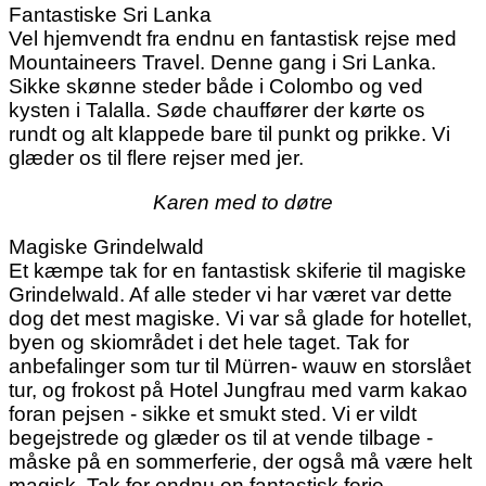
Fantastiske Sri Lanka
Vel hjemvendt fra endnu en fantastisk rejse med
Mountaineers Travel. Denne gang i Sri Lanka.
Sikke skønne steder både i Colombo og ved
kysten i Talalla. Søde chauffører der kørte os
rundt og alt klappede bare til punkt og prikke. Vi
glæder os til flere rejser med jer.
Karen med to døtre
Magiske Grindelwald
Et kæmpe tak for en fantastisk skiferie til magiske
Grindelwald. Af alle steder vi har været var dette
dog det mest magiske. Vi var så glade for hotellet,
byen og skiområdet i det hele taget. Tak for
anbefalinger som tur til Mürren- wauw en storslået
tur, og frokost på Hotel Jungfrau med varm kakao
foran pejsen - sikke et smukt sted. Vi er vildt
begejstrede og glæder os til at vende tilbage -
måske på en sommerferie, der også må være helt
magisk. Tak for endnu en fantastisk ferie.