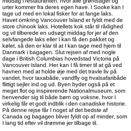
middag i restauranten, hvor alle grøntsager og
urter kommer fra deres egen have. I Sooke kan I
tage ud med en lokal fisker for at fange laks.
Havet omkring Vancouver Island er fyldt med de
store chinook laks. Hotellets kok står til rådighed
og vil tilberede en udsøgt middag for jer af den
selvfangede laks eller I kan få den pakket og
kølet, så den er klar til at I kan tage med hjem til
Danmark i bagagen. Slut rejsen af med nogle
dage i British Columbias hovedstad Victoria på
Vancouver Island. Her kan I få timer til at gå ved
havnen med at holde øje med det travle liv på
vandet, hvor taxabåde, vandfly og hvalsafaribåde
flittigt sejler ind og ud. Byen byder også på et
meget flot og inspirerende Nationalmuseum, som
henvender sig til både børn og voksne, hvor I
virkelig får et godt indblik i den canadiske historie.
På denne rejse får I noget af det bedste af
Canada og bagagen bliver fyldt op af minder, som
I lang tid efter vil drømme jer tilbage til.