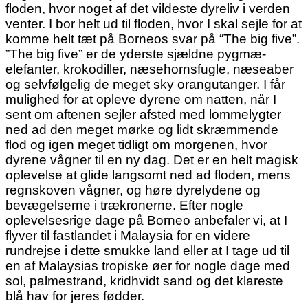
floden, hvor noget af det vildeste dyreliv i verden
venter. I bor helt ud til floden, hvor I skal sejle for at
komme helt tæt på Borneos svar på “The big five”.
”The big five” er de yderste sjældne pygmæ-
elefanter, krokodiller, næsehornsfugle, næseaber
og selvfølgelig de meget sky orangutanger. I får
mulighed for at opleve dyrene om natten, når I
sent om aftenen sejler afsted med lommelygter
ned ad den meget mørke og lidt skræmmende
flod og igen meget tidligt om morgenen, hvor
dyrene vågner til en ny dag. Det er en helt magisk
oplevelse at glide langsomt ned ad floden, mens
regnskoven vågner, og høre dyrelydene og
bevægelserne i trækronerne. Efter nogle
oplevelsesrige dage på Borneo anbefaler vi, at I
flyver til fastlandet i Malaysia for en videre
rundrejse i dette smukke land eller at I tage ud til
en af Malaysias tropiske øer for nogle dage med
sol, palmestrand, kridhvidt sand og det klareste
blå hav for jeres fødder.