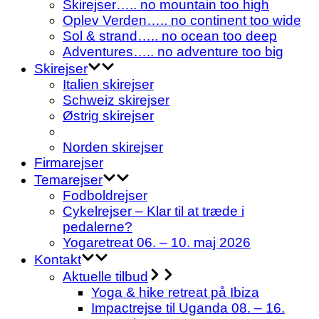
Skirejser….. no mountain too high
Oplev Verden….. no continent too wide
Sol & strand….. no ocean too deep
Adventures….. no adventure too big
Skirejser
Italien skirejser
Schweiz skirejser
Østrig skirejser
Norden skirejser
Firmarejser
Temarejser
Fodboldrejser
Cykelrejser – Klar til at træde i
pedalerne?
Yogaretreat 06. – 10. maj 2026
Kontakt
Aktuelle tilbud
Yoga & hike retreat på Ibiza
Impactrejse til Uganda 08. – 16.