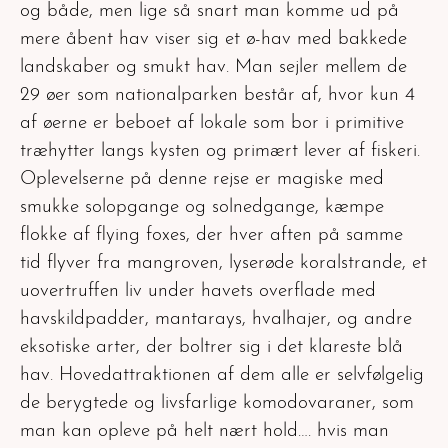
og både, men lige så snart man komme ud på
mere åbent hav viser sig et ø-hav med bakkede
landskaber og smukt hav. Man sejler mellem de
29 øer som nationalparken består af, hvor kun 4
af øerne er beboet af lokale som bor i primitive
træhytter langs kysten og primært lever af fiskeri.
Oplevelserne på denne rejse er magiske med
smukke solopgange og solnedgange, kæmpe
flokke af flying foxes, der hver aften på samme
tid flyver fra mangroven, lyserøde koralstrande, et
uovertruffen liv under havets overflade med
havskildpadder, mantarays, hvalhajer, og andre
eksotiske arter, der boltrer sig i det klareste blå
hav. Hovedattraktionen af dem alle er selvfølgelig
de berygtede og livsfarlige komodovaraner, som
man kan opleve på helt nært hold…. hvis man