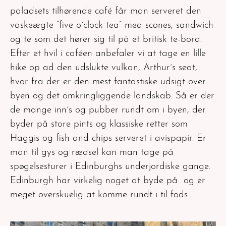
paladsets tilhørende café får man serveret den
vaskeægte “five o´clock tea” med scones, sandwich
og te som det hører sig til på et britisk te-bord.
Efter et hvil i caféen anbefaler vi at tage en lille
hike op ad den udslukte vulkan, Arthur´s seat,
hvor fra der er den mest fantastiske udsigt over
byen og det omkringliggende landskab. Så er der
de mange inn´s og pubber rundt om i byen, der
byder på store pints og klassiske retter som
Haggis og fish and chips serveret i avispapir. Er
man til gys og rædsel kan man tage på
spøgelsesturer i Edinburghs underjordiske gange.
Edinburgh har virkelig noget at byde på og er
meget overskuelig at komme rundt i til fods.