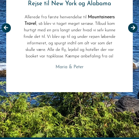
Rejse til New York og Alabama
Allerede fra første henvendelse til
Mountaineers
Travel
, så blev vi taget meget seriøse. Tilbud kom
n
hurtigt med en pris langt under hvad vi selv kunne
ng
finde det til. Vi blev op til og under rejsen løbende
informeret, og spurgt indtil om alt var som det
h
I
skulle være. Alle de fly, lejebil og hoteller der var
booket var topklasse. Kæmpe anbefaling fra os!
Maria & Peter