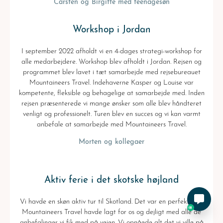
Carsten og Birgitte med teenagesøn
Workshop i Jordan
I september 2022 afholdt vi en 4-dages strategi-workshop for
alle medarbejdere. Workshop blev afholdt i Jordan. Rejsen og
programmet blev lavet i tæt samarbejde med rejsebureauet
Mountaineers Travel. Indehaverne Kasper og Louise var
kompetente, fleksible og behagelige at samarbejde med. Inden
rejsen præsenterede vi mange ønsker som alle blev håndteret
venligt og professionelt. Turen blev en succes og vi kan varmt
anbefale at samarbejde med Mountaineers Travel.
Morten og kollegaer
Aktiv ferie i det skotske højland
Vi havde en skøn aktiv tur til Skotland. Det var en perfekt rute
Mountaineers Travel havde lagt for os og dejligt med alle de
anbefalinger vi fik med på vejen. Vi opnåede alt det vi ville på