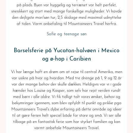
på plads. Byen var hyggelig og terrænet var helt perfekt,
snesikkert og stort med mange forskellige muligheder. Vi havde
den dejligste mor/søn tur, 2,5 skidage med maximal udnyttelse
af tiden. Varm anbefaling til Mountaineers Travel herfra.
Sofie og teenage søn
Barselsferie på Yucatan-halvøen i Mexico
og ø-hop i Caribien
Vi har længe haft en drøm om at rejse til central Amerika, men
var usikre på hvor og hvordan. Med tre drenge på 1, 9 og 12 år
var der mange behov der skulle dækkes. Heldigvis var vi i gode
hænder hos Louise og Kasper, som selv har rejst verden rundt
med børn i alle aldre. Vi fik tidligt talt vores ønsker, behov og
bekymringer igennem, som blev opfyldt til punkt og prikke pga
Mountaineers Travel’s dybe erfaring på dette område og ideer
til at gøre ferien helt speciel både for store og små. Vi ser alle
tilbage på en fantastisk ferie som har styrket familien og kan
varmt anbefale Mountaineers Travel.