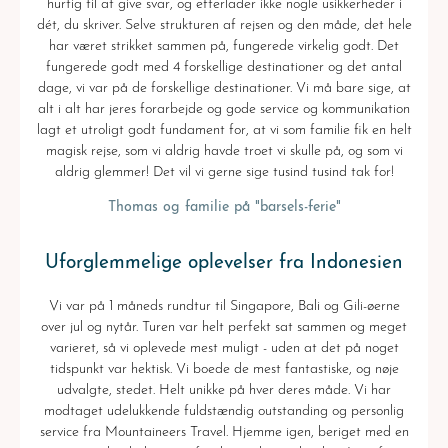
hurtig til at give svar, og efterlader ikke nogle usikkerheder i
dét, du skriver. Selve strukturen af rejsen og den måde, det hele
har været strikket sammen på, fungerede virkelig godt. Det
fungerede godt med 4 forskellige destinationer og det antal
dage, vi var på de forskellige destinationer. Vi må bare sige, at
alt i alt har jeres forarbejde og gode service og kommunikation
lagt et utroligt godt fundament for, at vi som familie fik en helt
magisk rejse, som vi aldrig havde troet vi skulle på, og som vi
aldrig glemmer! Det vil vi gerne sige tusind tusind tak for!
Thomas og familie på "barsels-ferie"
Uforglemmelige oplevelser fra Indonesien
Vi var på 1 måneds rundtur til Singapore, Bali og Gili-øerne
over jul og nytår. Turen var helt perfekt sat sammen og meget
varieret, så vi oplevede mest muligt - uden at det på noget
tidspunkt var hektisk. Vi boede de mest fantastiske, og nøje
udvalgte, stedet. Helt unikke på hver deres måde. Vi har
modtaget udelukkende fuldstændig outstanding og personlig
service fra Mountaineers Travel. Hjemme igen, beriget med en