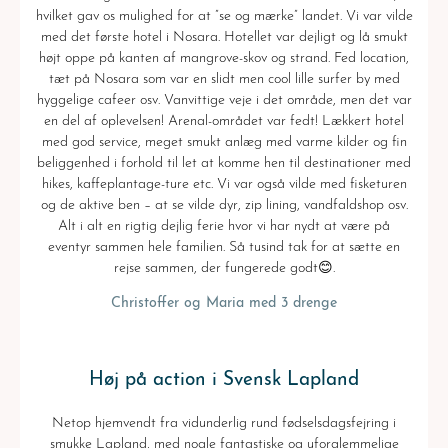
hvilket gav os mulighed for at ”se og mærke” landet. Vi var vilde
med det første hotel i Nosara. Hotellet var dejligt og lå smukt
højt oppe på kanten af mangrove-skov og strand. Fed location,
tæt på Nosara som var en slidt men cool lille surfer by med
hyggelige cafeer osv. Vanvittige veje i det område, men det var
en del af oplevelsen! Arenal-området var fedt! Lækkert hotel
med god service, meget smukt anlæg med varme kilder og fin
beliggenhed i forhold til let at komme hen til destinationer med
hikes, kaffeplantage-ture etc. Vi var også vilde med fisketuren
og de aktive ben – at se vilde dyr, zip lining, vandfaldshop osv.
Alt i alt en rigtig dejlig ferie hvor vi har nydt at være på
eventyr sammen hele familien. Så tusind tak for at sætte en
rejse sammen, der fungerede godt😊.
Christoffer og Maria med 3 drenge
Høj på action i Svensk Lapland
Netop hjemvendt fra vidunderlig rund fødselsdagsfejring i
smukke Lapland, med nogle fantastiske og uforglemmelige