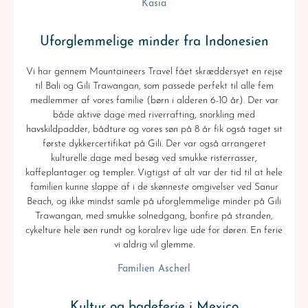
Kasia
Uforglemmelige minder fra Indonesien
Vi har gennem Mountaineers Travel fået skræddersyet en rejse
til Bali og Gili Trawangan, som passede perfekt til alle fem
medlemmer af vores familie (børn i alderen 6-10 år). Der var
både aktive dage med riverrafting, snorkling med
havskildpadder, bådture og vores søn på 8 år fik også taget sit
første dykkercertifikat på Gili. Der var også arrangeret
kulturelle dage med besøg ved smukke risterrasser,
kaffeplantager og templer. Vigtigst af alt var der tid til at hele
familien kunne slappe af i de skønneste omgivelser ved Sanur
Beach, og ikke mindst samle på uforglemmelige minder på Gili
Trawangan, med smukke solnedgang, bonfire på stranden,
cykelture hele øen rundt og koralrev lige ude for døren. En ferie
vi aldrig vil glemme.
Familien Ascherl
Kultur og badeferie i Mexico