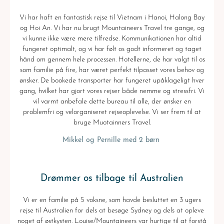
Vi har haft en fantastisk rejse til Vietnam i Hanoi, Halong Bay
og Hoi An. Vi har nu brugt Mountaineers Travel tre gange, og
vi kunne ikke være mere tilfredse. Kommunikationen har altid
fungeret optimalt, og vi har følt os godt informeret og taget
hånd om gennem hele processen. Hotellerne, de har valgt til os
som familie på fire, har været perfekt tilpasset vores behov og
ønsker. De bookede transporter har fungeret upåklageligt hver
gang, hvilket har gjort vores rejser både nemme og stressfri. Vi
vil varmt anbefale dette bureau til alle, der ønsker en
problemfri og velorganiseret rejseoplevelse. Vi ser frem til at
bruge Muotainners Travel.
Mikkel og Pernille med 2 børn
Drømmer os tilbage til Australien
Vi er en familie på 5 voksne, som havde besluttet en 3 ugers
rejse til Australien for dels at besøge Sydney og dels at opleve
noget af østkysten. Louise/Mountaineers var hurtige til at forstå