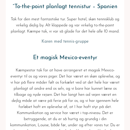
“To-the-point planlagt tennistur – Spanien
Tak for den mest fantastiske tur. Super hotel, skøn tennisklub og
virkelig dejlig by. Alt klappede og var virkelig to-the-point
planlagt. Kæmpe tak, vi var så glade for det hele alle 10 mand.
Karen med tennis-gruppe
Et magisk Mexico-eventyr
Kæmpestor tak for at have arrangeret et magisk Mexico-
eventyr til os og vores piger. Det har været en skøn oplevelse, og
vi har på flere måder følt os forkælet ved at det hele har været
planlagt af andre end os selv, og vi bare har kunnet læne os
tilbage og nyde rejsen. Det har langt hen ad vejen været en
dejlig måde at være på ferie på for os, og vi har igennem hele
forløbet haft en oplevelse af, at I har haft styr på det.
Kommunikation og service har været i top-niveau. Det er
betryggende, at du er så hurtig og grundig i din
kommunikation, Louise, både før, under og efter vores tur. Du er