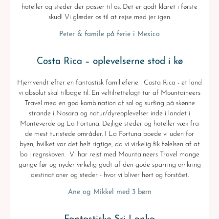
hoteller og steder der passer til os. Det er godt klaret i første
skud! Vi glæder os til at rejse med jer igen.
Peter & famile på ferie i Mexico
Costa Rica – oplevelserne stod i kø
Hjemvendt efter en fantastisk familieferie i Costa Rica - et land
vi absolut skal tilbage til. En veltilrettelagt tur af Mountaineers
Travel med en god kombination af sol og surfing på skønne
strande i Nosara og natur/dyreoplevelser inde i landet i
Monteverde og La Fortuna. Dejlige steder og hoteller væk fra
de mest turistede områder. I La Fortuna boede vi uden for
byen, hvilket var det helt rigtige, da vi virkelig fik følelsen af at
bo i regnskoven. Vi har rejst med Mountaineers Travel mange
gange før og nyder virkelig godt af den gode sparring omkring
destinationer og steder - hvor vi bliver hørt og forstået.
Ane og Mikkel med 3 børn