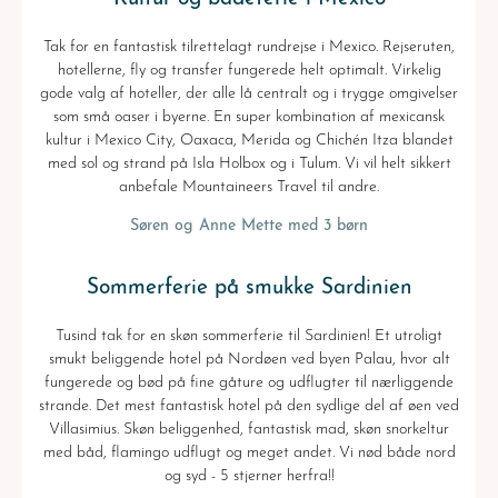
Tak for en fantastisk tilrettelagt rundrejse i Mexico. Rejseruten,
hotellerne, fly og transfer fungerede helt optimalt. Virkelig
gode valg af hoteller, der alle lå centralt og i trygge omgivelser
som små oaser i byerne. En super kombination af mexicansk
kultur i Mexico City, Oaxaca, Merida og Chichén Itza blandet
med sol og strand på Isla Holbox og i Tulum. Vi vil helt sikkert
anbefale Mountaineers Travel til andre.
Søren og Anne Mette med 3 børn
Sommerferie på smukke Sardinien
Tusind tak for en skøn sommerferie til Sardinien! Et utroligt
smukt beliggende hotel på Nordøen ved byen Palau, hvor alt
fungerede og bød på fine gåture og udflugter til nærliggende
strande. Det mest fantastisk hotel på den sydlige del af øen ved
Villasimius. Skøn beliggenhed, fantastisk mad, skøn snorkeltur
med båd, flamingo udflugt og meget andet. Vi nød både nord
og syd - 5 stjerner herfra!!