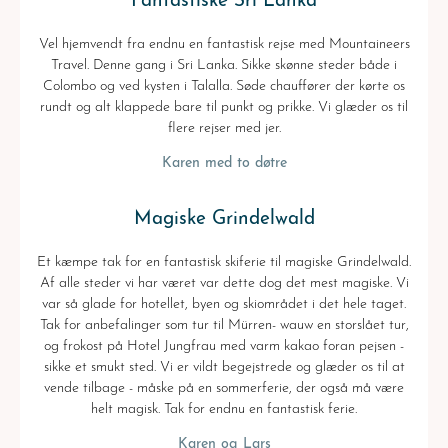
Fantastiske Sri Lanka
Vel hjemvendt fra endnu en fantastisk rejse med Mountaineers
Travel. Denne gang i Sri Lanka. Sikke skønne steder både i
Colombo og ved kysten i Talalla. Søde chauffører der kørte os
rundt og alt klappede bare til punkt og prikke. Vi glæder os til
flere rejser med jer.
Karen med to døtre
Magiske Grindelwald
Et kæmpe tak for en fantastisk skiferie til magiske Grindelwald.
Af alle steder vi har været var dette dog det mest magiske. Vi
var så glade for hotellet, byen og skiområdet i det hele taget.
Tak for anbefalinger som tur til Mürren- wauw en storslået tur,
og frokost på Hotel Jungfrau med varm kakao foran pejsen -
sikke et smukt sted. Vi er vildt begejstrede og glæder os til at
vende tilbage - måske på en sommerferie, der også må være
helt magisk. Tak for endnu en fantastisk ferie.
Karen og Lars