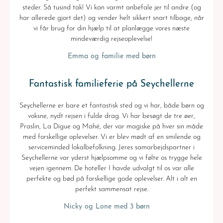
steder. Så tusind tak! Vi kan varmt anbefale jer til andre (og
har allerede gjort det) og vender helt sikkert snart tilbage, når
vi får brug for din hjælp til at planlægge vores næste
mindeværdig rejseoplevelse!
Emma og familie med børn
Fantastisk familieferie på Seychellerne
Seychellerne er bare et fantastisk sted og vi har, både børn og
voksne, nydt rejsen i fulde drag. Vi har besøgt de tre øer,
Praslin, La Digue og Mahé, der var magiske på hver sin måde
med forskellige oplevelser. Vi er blev mødt af en smilende og
serviceminded lokalbefolkning. Jeres samarbejdspartner i
Seychellerne var yderst hjælpsomme og vi følte os trygge hele
vejen igennem. De hoteller I havde udvalgt til os var alle
perfekte og bød på forskellige gode oplevelser. Alt i alt en
perfekt sammensat rejse.
Nicky og Lone med 3 børn