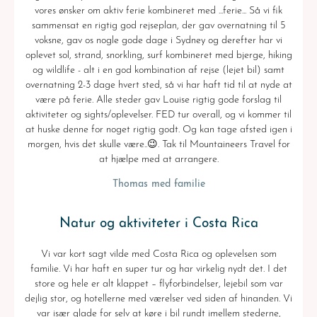
vores ønsker om aktiv ferie kombineret med ...ferie... Så vi fik
sammensat en rigtig god rejseplan, der gav overnatning til 5
voksne, gav os nogle gode dage i Sydney og derefter har vi
oplevet sol, strand, snorkling, surf kombineret med bjerge, hiking
og wildlife - alt i en god kombination af rejse (lejet bil) samt
overnatning 2-3 dage hvert sted, så vi har haft tid til at nyde at
være på ferie. Alle steder gav Louise rigtig gode forslag til
aktiviteter og sights/oplevelser. FED tur overall, og vi kommer til
at huske denne for noget rigtig godt. Og kan tage afsted igen i
morgen, hvis det skulle være..😉. Tak til Mountaineers Travel for
at hjælpe med at arrangere.
Thomas med familie
Natur og aktiviteter i Costa Rica
Vi var kort sagt vilde med Costa Rica og oplevelsen som
familie. Vi har haft en super tur og har virkelig nydt det. I det
store og hele er alt klappet – flyforbindelser, lejebil som var
dejlig stor, og hotellerne med værelser ved siden af hinanden. Vi
var især glade for selv at køre i bil rundt imellem stederne,