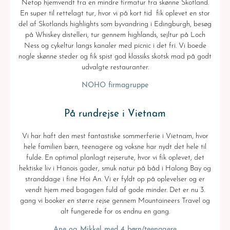
Netop hjemvendt fra en mindre firmatur fra skønne Skotland.
En super til rettelagt tur, hvor vi på kort tid fik oplevet en stor
del af Skotlands highlights som byvandring i Edingburgh, besøg
på Whiskey distelleri, tur gennem highlands, sejltur på Loch
Ness og cykeltur langs kanaler med picnic i det fri. Vi boede
nogle skønne steder og fik spist god klassiks skotsk mad på godt
udvalgte restauranter.
NOHO firmagruppe
På rundrejse i Vietnam
Vi har haft den mest fantastiske sommerferie i Vietnam, hvor
hele familien børn, teenagere og voksne har nydt det hele til
fulde. En optimal planlagt rejserute, hvor vi fik oplevet, det
hektiske liv i Hanois gader, smuk natur på båd i Halong Bay og
stranddage i fine Hoi An. Vi er fyldt op på oplevelser og er
vendt hjem med bagagen fuld af gode minder. Det er nu 3.
gang vi booker en større rejse gennem Mountaineers Travel og
alt fungerede for os endnu en gang.
Ane og Mikkel med 4 børn/teenagere