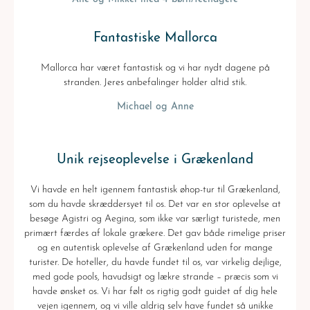
Fantastiske Mallorca
Mallorca har været fantastisk og vi har nydt dagene på
stranden. Jeres anbefalinger holder altid stik.
Michael og Anne
Unik rejseoplevelse i Grækenland
Vi havde en helt igennem fantastisk øhop-tur til Grækenland,
som du havde skræddersyet til os. Det var en stor oplevelse at
besøge Agistri og Aegina, som ikke var særligt turistede, men
primært færdes af lokale grækere. Det gav både rimelige priser
og en autentisk oplevelse af Grækenland uden for mange
turister. De hoteller, du havde fundet til os, var virkelig dejlige,
med gode pools, havudsigt og lækre strande – præcis som vi
havde ønsket os. Vi har følt os rigtig godt guidet af dig hele
vejen igennem, og vi ville aldrig selv have fundet så unikke