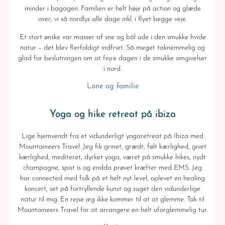
minder i bagagen. Familien er helt høje på action og glæde
over, vi så nordlys alle dage inkl. i flyet begge veje.
Et stort ønske var masser af sne og bål ude i den smukke hvide
natur – det blev flerfoldigt indfriet. Så meget taknemmelig og
glad for beslutningen om at fejre dagen i de smukke omgivelser
i nord.
Lone og familie
Yoga og hike retreat på ibiza
Lige hjemvendt fra et vidunderligt yogaretreat på Ibiza med
Mountaineers Travel. Jeg fik grinet, grædt, følt kærlighed, givet
kærlighed, mediteret, dyrket yoga, været på smukke hikes, nydt
champagne, spist is og endda prøvet kræfter med EMS. Jeg
har connected med folk på et helt nyt level, oplevet en healing
koncert, set på fortryllende kunst og suget den vidunderlige
natur til mig. En rejse jeg ikke kommer til at at glemme. Tak til
Mountaineers Travel for at arrangere en helt uforglemmelig tur.