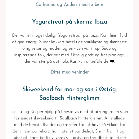
Catharina og Anders med to børn
Yogaretreat på skønne Ibiza
Det var et meget dejligt Yoga retreat på Ibiza. Kom hjem fuld
af god energi. Super lækkert hotel i de smukkeste og skønneste
omgivelser og maden og servicen var i top. Søde og
inspirerende folk, der var med. Utrolig godt og fint planlagt,
der var styr på det hele. Kan kun anbefale det❤️.
Ditte med veninder
Skiweekend for mor og søn i Østrig,
Saalbach Hinterglimm
Louise og Kasper hjalp på fineste vis med at arrangere en skøn
forlænget skiweekend til Saalbach Hinterglemm. Alt spillede
med de bedste flytider og transfer fra lufthavn så vi kom fra
dør til dør på rekord tid. Hotellet var dejligt, 5 min fra lift og i
løbet af ingen tid fik vi vores ski udstyr og forudbestilte liftkort